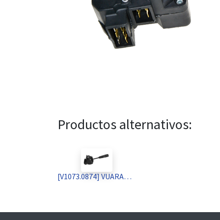
Productos alternativos:
[V1073.0874] VUARAM LLAVE LUCES GIRO BOCINA RENAULT TRAFIC 86/96 (TRIA 4933)